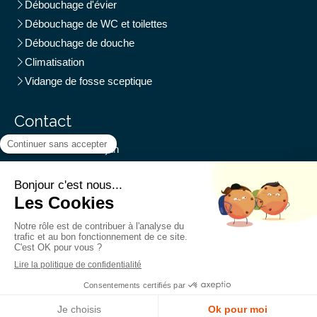
Débouchage d'évier
Débouchage de WC et toilettes
Débouchage de douche
Climatisation
Vidange de fosse sceptique
Contact
Plombiers Abidjan
Abidjan
Demander un devis
©2018 Plombiers Abidjan - Plomberie - Chauffage
Plan du site
Mentions légales